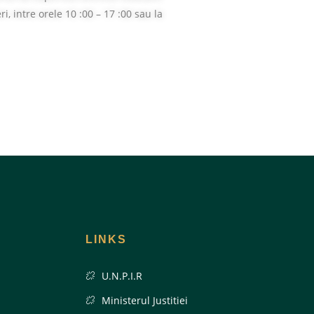
i, intre orele 10 :00 – 17 :00 sau la
LINKS
U.N.P.I.R
Ministerul Justitiei