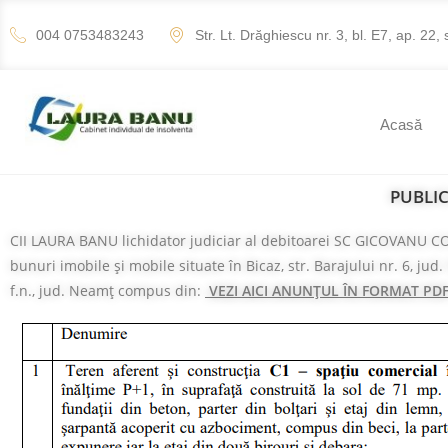
004 0753483243
Str. Lt. Drăghiescu nr. 3, bl. E7, ap. 22, 
Acasă
PUBLICAȚIE DE V
CII LAURA BANU lichidator judiciar al debitoarei SC GICOVANU COM 
bunuri imobile și mobile situate în Bicaz, str. Barajului nr. 6, ju
f.n., jud. Neamţ compus din:
VEZI AICI ANUNȚUL ÎN FORMAT PDF