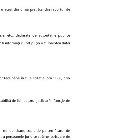
rare acest din urmă preț (cel din raportul de
le, etc., declarate de autoritățile publice
r fi informați cu cel puțin o zi înaintea datei
 face până în ziua licitaţiei ora 11:00, prin
abilită de lichidatorul judiciar în funcţie de
l de identitate, copie de pe certificatul de
tru persoanele juridice străine: scrisoare de