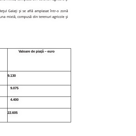
eţul Galaţi şi se află amplasat într-o zonă
 una mixtă, compusă din terenuri agricole şi
Valoare de
piaţă – euro
9.130
9.075
4.400
22.605