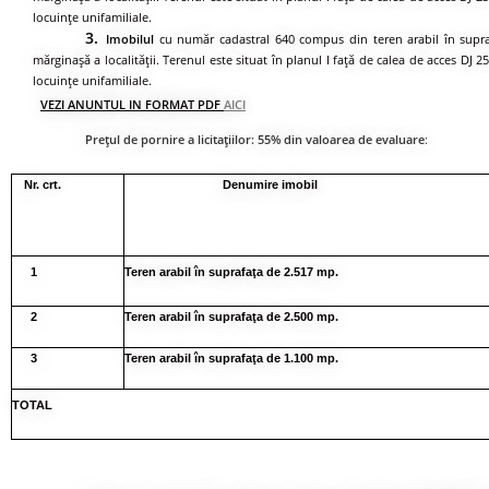
locuinţe unifamiliale.
3.
Imobilul
cu număr cadastral 640 compus din teren arabil în suprafa
mărginaşă a localităţii. Terenul este situat în planul I faţă de calea de acces D
locuinţe unifamiliale.
VEZI ANUNTUL IN FORMAT PDF
AICI
Preţul de pornire a licitaţiilor: 55% din valoarea de evaluare
:
Nr. crt.
Denumire imobil
1
Teren arabil în suprafaţa de 2.517 mp.
2
Teren arabil în suprafaţa de 2.500 mp.
3
Teren arabil în suprafaţa de 1.100 mp.
TOTAL