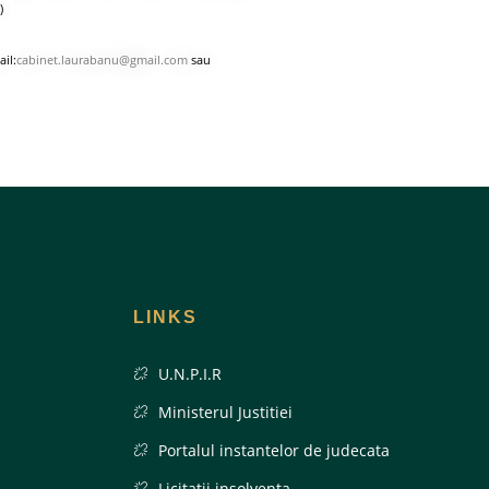
)
il:
cabinet.laurabanu@gmail.com
sau
LINKS
U.N.P.I.R
Ministerul Justitiei
Portalul instantelor de judecata
Licitatii insolventa