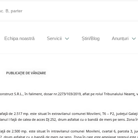
sc. B, parter
Echipa noastră
Servicii
Știri/Blog
Anunțuri
PUBLICAȚIE DE VÂNZARE
lconstruct S.R.L., în faliment, dosar nr.2273/103/2019, aflat pe rolul Tribunalului Neamț, vi
aţă de 2.517 mp. este situat în extravilanul comunei Movileni, T6 – P2, judeţul Galaţi
 în planul I faţă de calea de acces DJ 252, drum asfaltat cu o bandă de mers pe sens. Zona
ă de 2.500 mp. este situat în intravilanul comunei Movileni, cvartal 6, parcela 3, jud
J 252, drum asfaltat cu o bandă de mers pe sens. Zona în care este amplasat terenul este