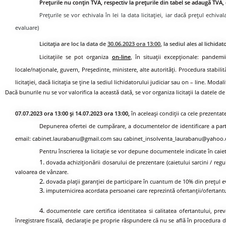
Preţurile nu conţin TVA, respectiv la prețurile din tabel se adaugă TVA, 
Prețurile se vor echivala în lei la data licitației, iar dacă prețul echiv
evaluare)
Licitația are loc la data de
30.06.2023 ora 13:00
, la sediul ales al lichida
Licitațiile se pot organiza
on-line
, în situații excepționale: pandemii
locale/naționale, guvern, Președinte, ministere, alte autorități. Procedura stabilită 
licitației, dacă licitația se ține la sediul lichidatorului judiciar sau on – line. Modal
Dacă bunurile nu se vor valorifica la această dată, se vor organiza licitaţii la datele de
07.07.2023 ora 13:00 şi 14.07.2023 ora 13:00,
în aceleași condiții ca cele prezentat
Depunerea ofertei de cumpărare, a documentelor de identificare a particip
email:
cabinet.laurabanu@gmail.com
sau
cabinet_insolventa_laurabanu@yahoo
Pentru înscrierea la licitaţie se vor depune documentele indicate în caietu
1.
dovada achiziţionării dosarului de prezentare (caietului sarcini / regul
valoarea de vânzare.
2.
dovada plaţii garanţiei de participare în cuantum de 10% din preţul eva
3.
imputernicirea acordata persoanei care reprezintă ofertanţii/ofertant
4.
documentele care certifica identitatea si calitatea ofertantului, pre
înregistrare fiscală, declaraţie pe proprie răspundere că nu se află în procedura 