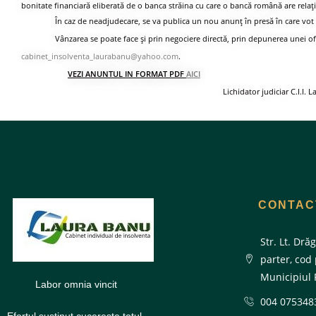
bonitate financiară eliberată de o banca străina cu care o bancă română are relaţ
În caz de neadjudecare, se va publica un nou anunț în presă în care vot fi
Vânzarea se poate face și prin negociere directă, prin depunerea unei ofe
cabinet_insolventa_laurabanu@yahoo.com
.
VEZI ANUNTUL IN FORMAT PDF
AICI
Lichidator judiciar C.I.I. 
CONTAC
Str. Lt. Drăg
parter, cod
Municipiul 
Labor omnia vincit
004 075348
Efortul susținut cucerește totul