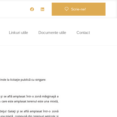
Scrie-ne!
Linkuri utile
Documente utile
Contact
nde la licitaţie publică cu strigare:
 şi se află amplasat într-o zonă mărginaşă a
 în care este amplasat terenul este una mixtă,
eţul Galaţi şi se află amplasat într-o zonă
 una mixtă, compusă din terenuri agricole şi