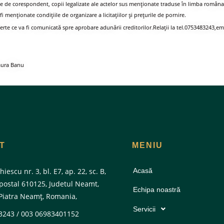
ie de corespondent, copii legalizate ale actelor sus menţionate traduse în limba româna
 menționate condițiile de organizare a licitațiilor și prețurile de pornire.
rte ce va fi comunicată spre aprobare adunării creditorilor.Relaţii la tel.0753483243,ema
Laura Banu
T
MENIU
hiescu nr. 3, bl. E7, ap. 22, sc. B,
Acasă
 postal 610125, Judetul Neamt,
Echipa noastră
Piatra Neamţ, Romania,
Servicii
3243 / 003 06983401152