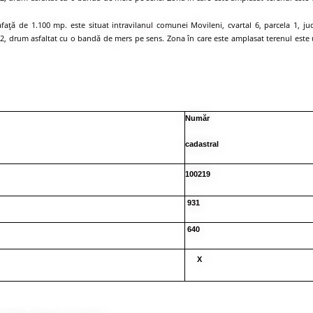
ţă de 1.100 mp. este situat intravilanul comunei Movileni, cvartal 6, parcela 1, jud
J 252, drum asfaltat cu o bandă de mers pe sens. Zona în care este amplasat terenul este
Număr
cadastral
100219
931
640
X