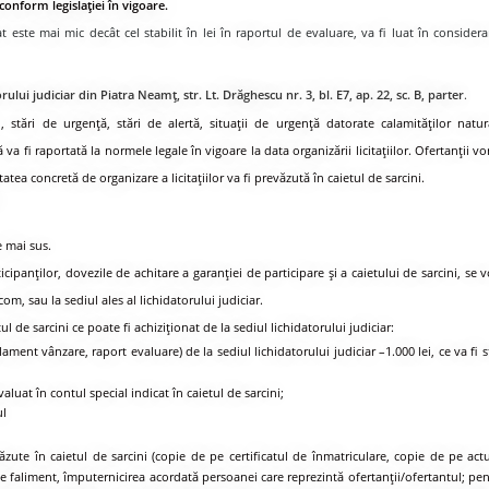
conform legislației în vigoare.
alat este mai mic decât cel stabilit în lei în raportul de evaluare, va fi luat în conside
torului judiciar din Piatra Neamţ, str. Lt. Drăghescu nr. 3, bl. E7, ap. 22, sc. B, parter
.
, stări de urgență, stări de alertă, situații de urgență datorate calamităților natura
va fi raportată la normele legale în vigoare la data organizării licitațiilor. Ofertanții vo
itatea concretă de organizare a licitațiilor va fi prevăzută în caietul de sarcini.
e mai sus.
anţilor, dovezile de achitare a garanției de participare şi a caietului de sarcini, se vor
.com
, sau la sediul ales al lichidatorului judiciar.
l de sarcini ce poate fi achiziţionat de la sediul lichidatorului judiciar:
ament vânzare, raport evaluare) de la sediul lichidatorului judiciar –1.000 lei, ce va fi st
luat în contul special indicat în caietul de sarcini;
ul
văzute în caietul de sarcini (copie de pe certificatul de înmatriculare, copie de pe actu
de faliment, împuternicirea acordată persoanei care reprezintă ofertanţii/ofertantul; pen