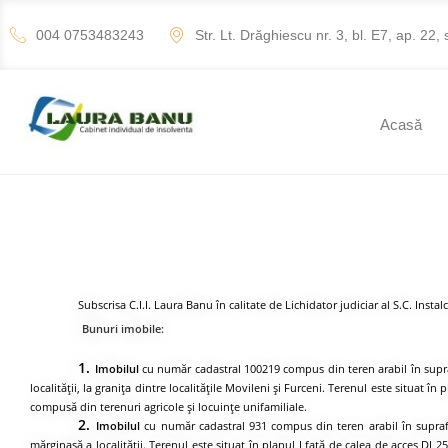
004 0753483243
Str. Lt. Drăghiescu nr. 3, bl. E7, ap. 22, 
Acasă
Subscrisa C.I.I. Laura Banu în calitate de Lichidator judiciar al S.C. Insta
Bunuri imobile:
1.
Imobilul
cu număr cadastral 100219 compus din teren arabil în supraf
localităţii, la graniţa dintre localităţile Movileni şi Furceni. Terenul este situat
compusă din terenuri agricole şi locuinţe unifamiliale.
2.
Imobilul
cu număr cadastral 931 compus din teren arabil în suprafaţ
mărginaşă a localităţii. Terenul este situat în planul I faţă de calea de acces D