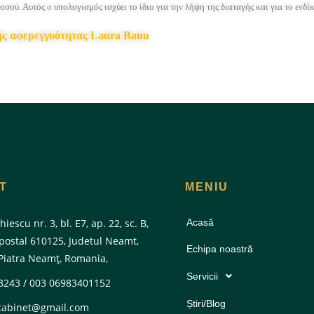
οσού. Αυτός ο υπολογισμός ισχύει το ίδιο για την λήψη της διαταγής και για το ενδί
τής αφερεγγυότητας Laura Banu
T
MENIU
hiescu nr. 3, bl. E7, ap. 22, sc. B,
Acasă
 postal 610125, Judetul Neamt,
Echipa noastră
Piatra Neamţ, Romania,
Servicii
3243 / 003 06983401152
Știri/Blog
cabinet@gmail.com