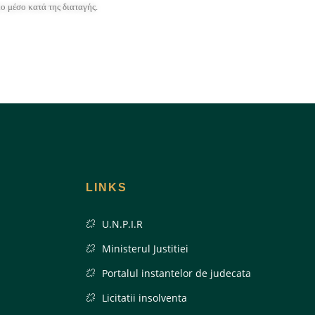
κο μέσο κατά της διαταγής.
LINKS
U.N.P.I.R
Ministerul Justitiei
Portalul instantelor de judecata
Licitatii insolventa