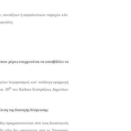
ών, συντάξεων ή ασφαλιστικών παροχών κλπ.
οφειλέτη.
 ποιο μέρος υποχρεούται να καταβάλλει τα
ιχείων λογαριασμού, κατ’ ανάλογη εφαρμογή
Β
αι 30
του Κώδικα Εισπράξεως Δημοσίων
λεση της διαταγής δέσμευσης:
θώς πραγματοποιείται από τους δικαστικούς
ν.Τα τέλη δεν χρεώνονται από το Υπουργείο