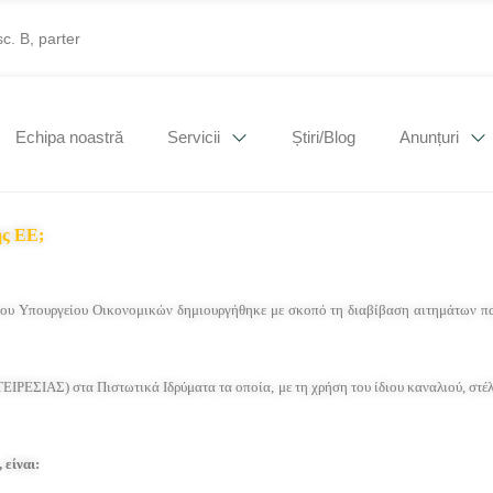
sc. B, parter
Echipa noastră
Servicii
Știri/Blog
Anunțuri
ης ΕΕ;
 Υπουργείου Οικονομικών δημιουργήθηκε με σκοπό τη διαβίβαση αιτημάτων παρ
ΙΡΕΣΙΑΣ) στα Πιστωτικά Ιδρύματα τα οποία, με τη χρήση του ίδιου καναλιού, στέλν
,
είναι: