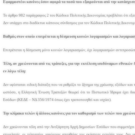
Εφαρμοστέοι κανόνες όσον αφορά τα ποσά που εξαιρούνται από την κατάσχεση
Το άρθρο 982 παράγραφος 2 του Κώδικα Πολιτικής Δικονομίας προβλέπει ότι εξα
Δεν υπάρχει στο διαδίκτυο κάποιος σύνδεσμος για τον Κώδικα Πολιτικής Δικονομ
Βαθμός στον οποίο επιτρέπεται η δέσμευση κοινών λογαριασμών και λογαρια
Επιτρέπεται η δέσμευση μόνο κοινών λογαριασμών, όχι λογαριασμών αντιπροσώπ
Τέλη, αν χρεώνονται από τις τράπεζες, για την εκτέλεση ισοδύναμων εθνικών
εν λόγω τέλη:
Δεν υφίσταται ειδική διάταξη που να ρυθμίζει το ζήτημα της χρέωσης εξόδων κα
ωστόσο, η Ελληνική Ένωση Τραπεζών θεωρεί ότι το Πιστωτικό Ίδρυμα έχει δι
Εσόδων (ΚΕΔΕ – ΝΔ 356/1974 όπως έχει τροποποιηθεί και ισχύει).
Την κλίμακα τελών ή άλλους κανόνες για τον καθορισμό των τελών που χρεώνο
Δεν χρεώνονται τέλη από την Ανεξάρτητη Αρχή Δημοσίων Εσόδων που συμμετέχει
επιμελητές, οι τελευταίοι χρεώνουν απευθείας τον εκάστοτε εντολέα τους. Δεν