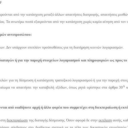
:
ιρούνται από την κατάσχεση μεταξύ άλλων απαιτήσεις διατροφής, απαιτήσεις μισθ
ίας. Τα ανωτέρω ποσά εξαιρούνται από την κατάσχεση χωρίς καμία αίτηση από τον 
σμών αντιπροσώπου:
ων. Δεν υπάρχουν επιπλέον προϋποθέσεις για τη διατήρηση κοινών λογαριασμών.
 διαταγών ή για την παροχή στοιχείων λογαριασμού και πληροφοριών ως προς το
ι τελών για τη δέσμευση ή κατάσχεση τραπεζικού λογαριασμού ή για την παροχή στο
Α
καίωμα να απαιτήσει την καταβολή εξόδων, όπως ρητά ορίστηκε στα άρθρα 30
κ
νται από οιαδήποτε αρχή ή άλλο φορέα που συμμετέχει στη διεκπεραίωση ή εκτέ
 στη
διεκπεραίωση
της διαταγής δέσμευσης. Όσον αφορά δε στην
εκτέλεση
αυτής, κα
 υπάρχει σύνδεσμος στο διαδίκτυο σχετικά με τα τέλη των δικαστικών επιμελητώ